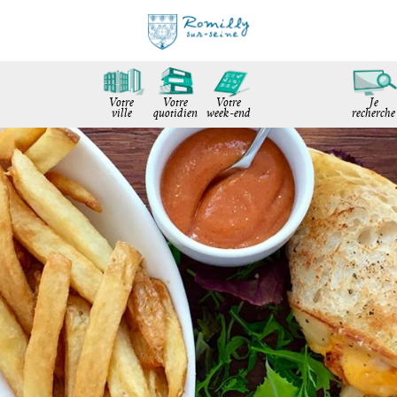
Votre
Votre
Votre
Je
ville
quotidien
week-end
recherche