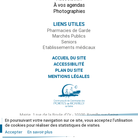
À vos agendas
Photographies
LIENS UTILES
Pharmacies de Garde
Marchés Publics
Seniors
Etablissements médicaux
ACCUEIL DU SITE
ACCESSIBILITÉ
PLAN DU SITE
MENTIONS LÉGALES
Mairie, 1 rue de la Boule d’Or - 10100, Romilly-sur-Seine
Tél. : 03 25 39 43 80 -
infos@ville-romilly-sur-seine.fr
En poursuivant votre navigation sur ce site, vous acceptez l’utilisation
de cookies pour réaliser des statistiques de visites.
© 2016 VILLE DE ROMILLY-SUR-SEINE
• Tous droits réservés
Accepter
En savoir plus
-->
-->