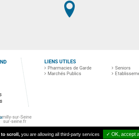
LIENS UTILES
END
Pharmacies de Garde
Seniors
Marchés Publics
Etablissem
s
s
Romilly-sur-Seine
y-sur-seine.fr
© 2016 VILLE DE ROMILLY-SUR-SEINE
• Tous droits réservés
to scroll,
you are allowing all third-party services
✓ OK, accept a