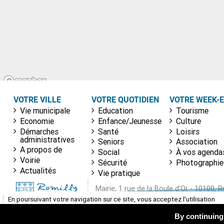
VOTRE VILLE
VOTRE QUOTIDIEN
VOTRE WEEK-
Vie municipale
Education
Tourisme
Economie
Enfance/Jeunesse
Culture
Démarches
Santé
Loisirs
administratives
Seniors
Association
A propos de
Social
À vos agenda
Voirie
Sécurité
Photographie
Actualités
Vie pratique
Mairie, 1 rue de la Boule d’Or - 10100, 
Tél. : 03 25 39 43 80 -
infos@ville-romill
En poursuivant votre navigation sur ce site, vous acceptez l’utilisation
de cookies pour réaliser des statistiques de visites.
By continuing 
Accepter
En savoir plus