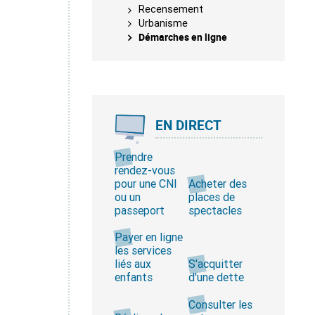
Recensement
Urbanisme
Démarches en ligne
EN DIRECT
Prendre
rendez-vous
pour une CNI
Acheter des
ou un
places de
passeport
spectacles
Payer en ligne
les services
liés aux
S'acquitter
enfants
d'une dette
Consulter les