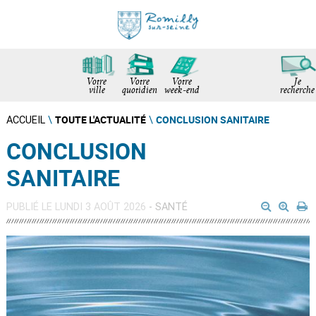
Votre
Votre
Votre
Je
ville
quotidien
week-end
recherche
TOUTE L'ACTUALITÉ
CONCLUSION SANITAIRE
ACCUEIL
\
\
CONCLUSION
SANITAIRE
PUBLIÉ LE LUNDI 3 AOÛT 2026
- SANTÉ