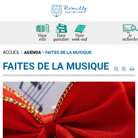
Votre
Votre
Votre
Je
ville
quotidien
week-end
recherche
AGENDA
FAITES DE LA MUSIQUE
ACCUEIL
\
\
FAITES DE LA MUSIQUE